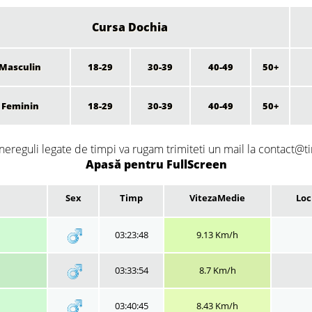
Cursa Dochia
Masculin
18-29
30-39
40-49
50+
Feminin
18-29
30-39
40-49
50+
nereguli legate de timpi va rugam trimiteti un mail la contact@ti
Apasă pentru FullScreen