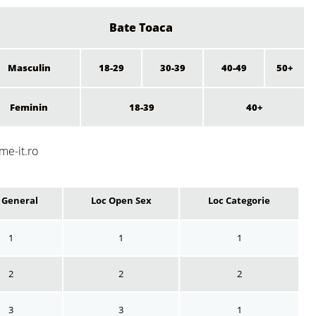
Bate Toaca
Masculin
18-29
30-39
40-49
50+
Feminin
18-39
40+
me-it.ro