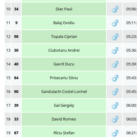
10
34
Diac Paul
05:06
11
9
Balaj Ovidiu
05:11
12
98
Topala Ciprian
05:23
13
30
Ciubotaru Andrei
05:36
14
40
Gavril Ducu
05:39
15
84
Prisecariu Silviu
05:43
16
90
Sandulachi Costel Lorinel
05:45
17
39
Gal Gergely
06:00
18
33
David Romeo
06:03
19
87
Rîciu Ștefan
06:21