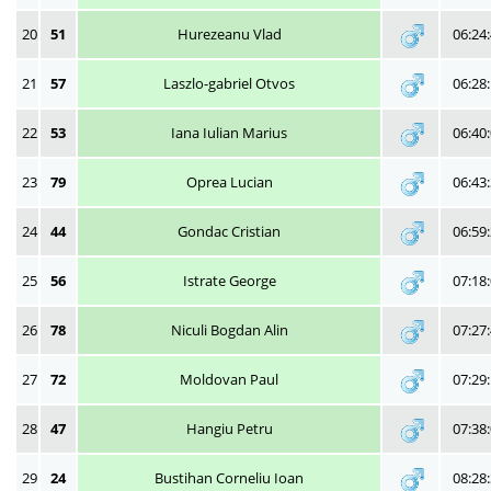
20
51
Hurezeanu Vlad
06:24
21
57
Laszlo-gabriel Otvos
06:28
22
53
Iana Iulian Marius
06:40
23
79
Oprea Lucian
06:43
24
44
Gondac Cristian
06:59
25
56
Istrate George
07:18
26
78
Niculi Bogdan Alin
07:27
27
72
Moldovan Paul
07:29
28
47
Hangiu Petru
07:38
29
24
Bustihan Corneliu Ioan
08:28