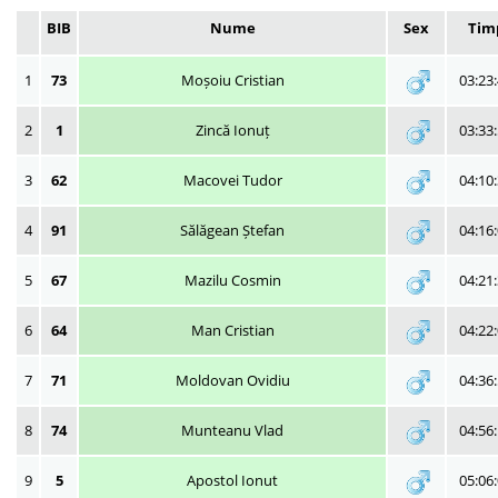
BIB
Nume
Sex
Tim
1
73
Moșoiu Cristian
03:23
2
1
Zincă Ionuț
03:33
3
62
Macovei Tudor
04:10
4
91
Sălăgean Ștefan
04:16
5
67
Mazilu Cosmin
04:21
6
64
Man Cristian
04:22
7
71
Moldovan Ovidiu
04:36
8
74
Munteanu Vlad
04:56
9
5
Apostol Ionut
05:06