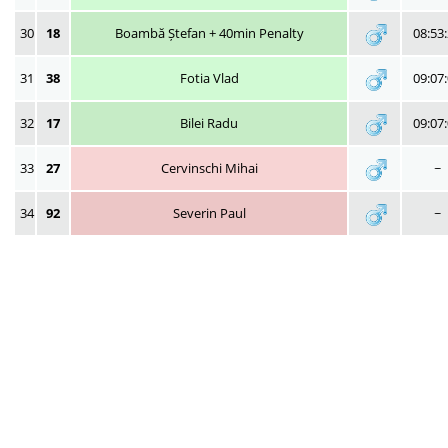
30
18
Boambă Ștefan + 40min Penalty
08:53
31
38
Fotia Vlad
09:07
32
17
Bilei Radu
09:07
33
27
Cervinschi Mihai
~
34
92
Severin Paul
~