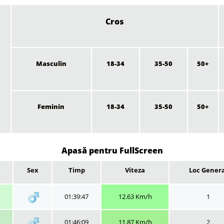
Cros
Masculin
18-34
35-50
50+
Feminin
18-34
35-50
50+
Apasă pentru FullScreen