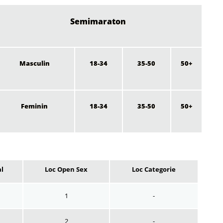
Semimaraton
Masculin
18-34
35-50
50+
Feminin
18-34
35-50
50+