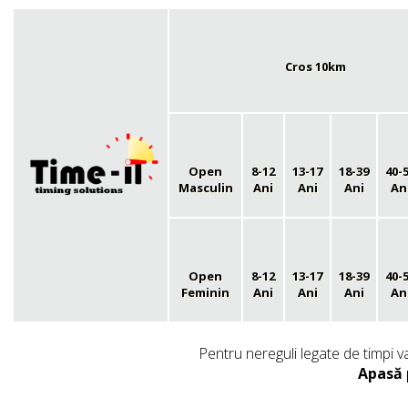
Cros 10km
Open
8-12
13-17
18-39
40-
Masculin
Ani
Ani
Ani
An
Open
8-12
13-17
18-39
40-
Feminin
Ani
Ani
Ani
An
Pentru nereguli legate de timpi v
Apasă 