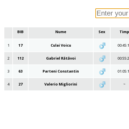
BIB
Nume
Sex
Tim
1
17
Culai Voicu
00:45:
2
112
Gabriel Rătăvoi
00:55:
3
63
Parteni Constantin
01:05:
4
27
Valerio Migliorini
~