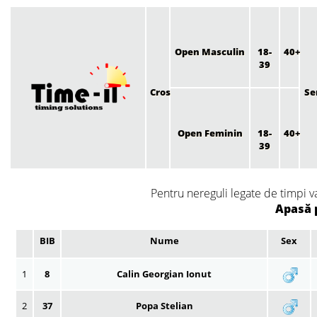
Open Masculin
18-
40+
39
Cros
Se
Open Feminin
18-
40+
39
Pentru nereguli legate de timpi v
Apasă 