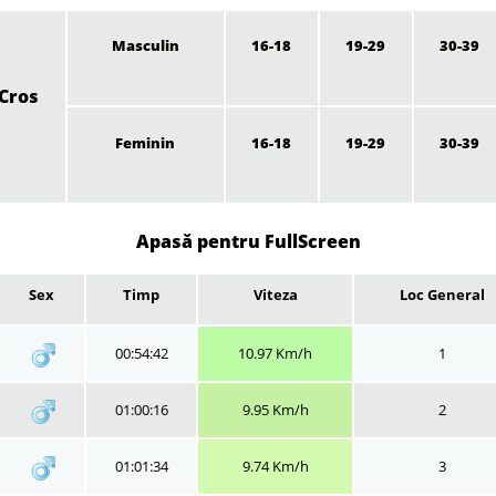
Masculin
16-18
19-29
30-39
Cros
Feminin
16-18
19-29
30-39
Apasă pentru FullScreen