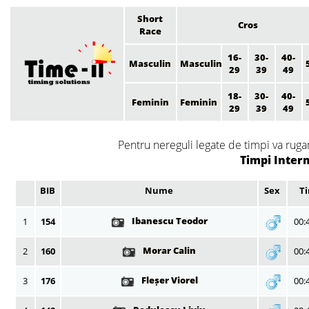
Short
Cros
Race
16-
30-
40-
Masculin
Masculin
29
39
49
18-
30-
40-
Feminin
Feminin
29
39
49
Pentru nereguli legate de timpi va rugam
Timpi Interm