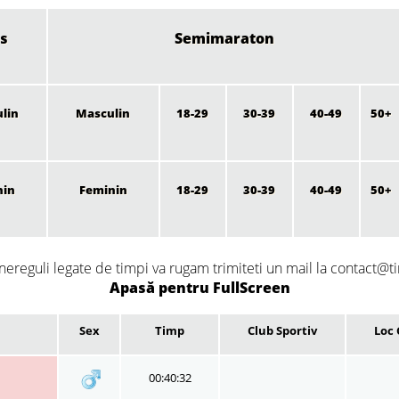
s
Semimaraton
lin
Masculin
18-29
30-39
40-49
50+
nin
Feminin
18-29
30-39
40-49
50+
nereguli legate de timpi va rugam trimiteti un mail la contact@ti
Apasă pentru FullScreen