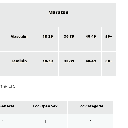
Maraton
Masculin
18-29
30-39
40-49
50+
Feminin
18-29
30-39
40-49
50+
me-it.ro