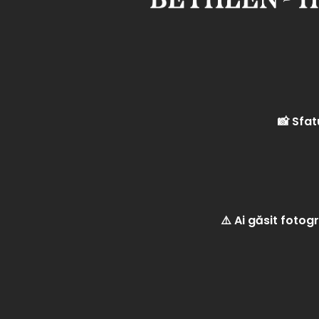
📸 Sfat
⚠️ Ai găsit fotog