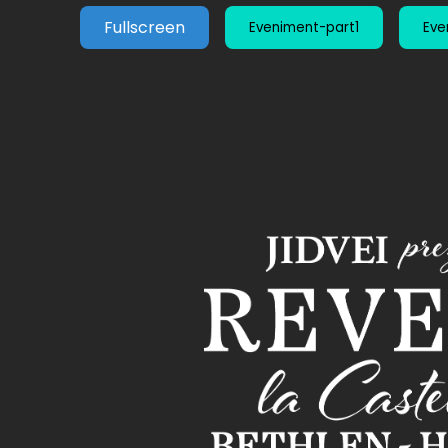
Fullscreen
Eveniment-part1
Eve