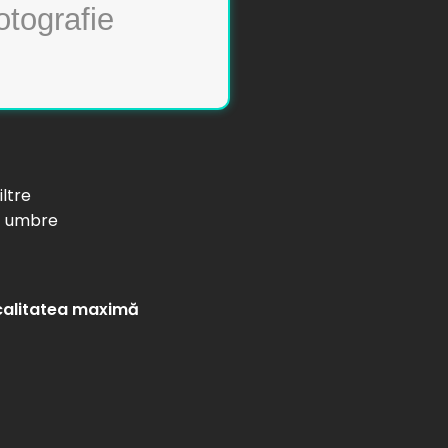
iltre
ă umbre
a calitatea maximă