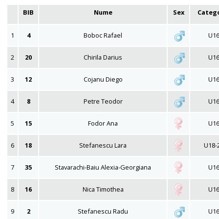
BIB
Nume
Sex
Categ
1
4
Boboc Rafael
U1
2
20
Chirila Darius
U1
3
12
Cojanu Diego
U1
4
8
Petre Teodor
U1
5
15
Fodor Ana
U1
6
18
Stefanescu Lara
U18-
7
35
Stavarachi-Baiu Alexia-Georgiana
U1
8
16
Nica Timothea
U1
9
2
Stefanescu Radu
U1