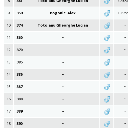
8
381
Totoianu Gheorghe Lucian
02:09
9
359
Pogonici Alex
02:25
10
374
Totoianu Gheorghe Lucian
~
11
360
~
~
12
370
~
~
13
385
~
~
14
386
~
~
15
387
~
~
16
388
~
~
17
389
~
~
18
390
~
~