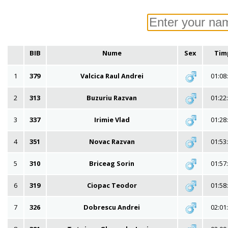
BIB
Nume
Sex
Tim
1
379
Valcica Raul Andrei
01:08
2
313
Buzuriu Razvan
01:22
3
337
Irimie Vlad
01:28
4
351
Novac Razvan
01:53
5
310
Briceag Sorin
01:57
6
319
Ciopac Teodor
01:58
7
326
Dobrescu Andrei
02:01