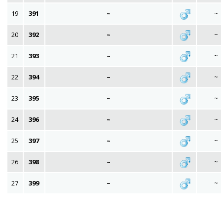
19
391
~
~
20
392
~
~
21
393
~
~
22
394
~
~
23
395
~
~
24
396
~
~
25
397
~
~
26
398
~
~
27
399
~
~