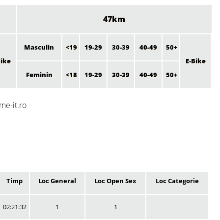
47km
Masculin
<19
19-29
30-39
40-49
50+
Bike
E-Bike
Feminin
<18
19-29
30-39
40-49
50+
me-it.ro