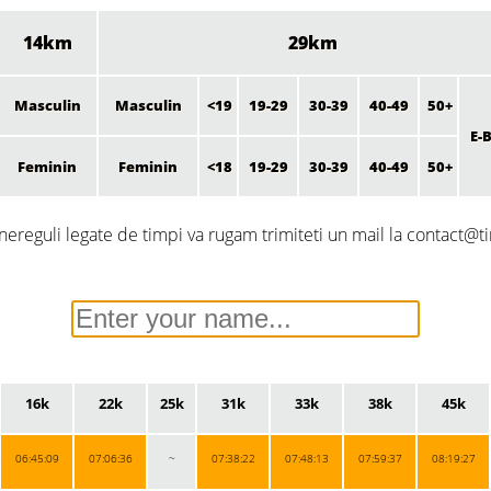
14km
29km
Masculin
Masculin
<19
19-29
30-39
40-49
50+
E-
Feminin
Feminin
<18
19-29
30-39
40-49
50+
nereguli legate de timpi va rugam trimiteti un mail la contact@ti