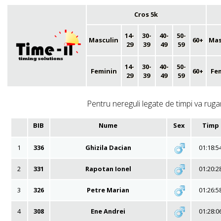
Cros 5k
14-
30-
40-
50-
Masculin
60+
Mas
29
39
49
59
14-
30-
40-
50-
Feminin
60+
Fe
29
39
49
59
Pentru nereguli legate de timpi va rugam