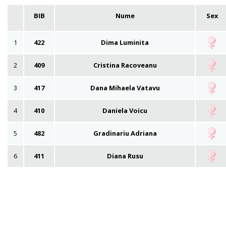
BIB
Nume
Sex
1
422
Dima Luminita
2
409
Cristina Racoveanu
3
417
Dana Mihaela Vatavu
4
410
Daniela Voicu
5
482
Gradinariu Adriana
6
411
Diana Rusu