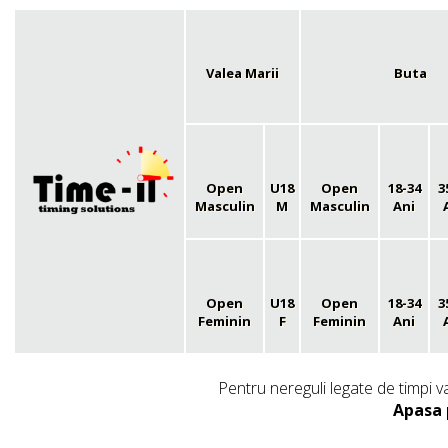
Valea Marii
Buta
Open
U18
Open
18-34
3
Masculin
M
Masculin
Ani
Open
U18
Open
18-34
3
Feminin
F
Feminin
Ani
Pentru nereguli legate de timpi v
Apasa 