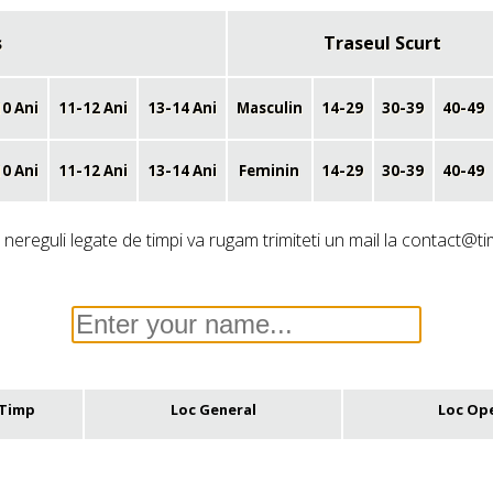
s
Traseul Scurt
10 Ani
11-12 Ani
13-14 Ani
Masculin
14-29
30-39
40-49
10 Ani
11-12 Ani
13-14 Ani
Feminin
14-29
30-39
40-49
nereguli legate de timpi va rugam trimiteti un mail la contact@ti