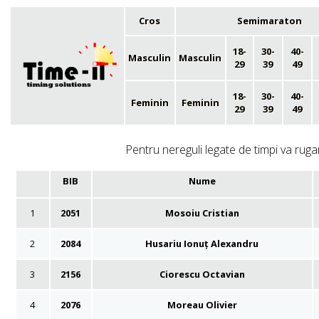
Cros
Semimaraton
18-
30-
40-
Masculin
Masculin
29
39
49
18-
30-
40-
Feminin
Feminin
29
39
49
Pentru nereguli legate de timpi va rugam