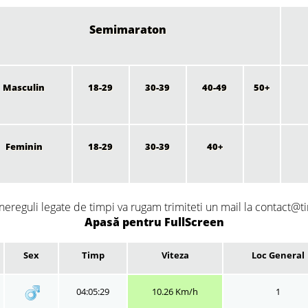
Semimaraton
Masculin
18-29
30-39
40-49
50+
Feminin
18-29
30-39
40+
nereguli legate de timpi va rugam trimiteti un mail la contact@ti
Apasă pentru FullScreen