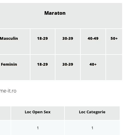
Maraton
Masculin
18-29
30-39
40-49
50+
Feminin
18-29
30-39
40+
me-it.ro