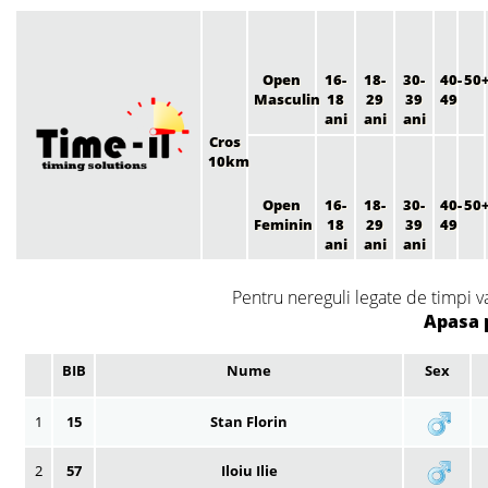
Open
16-
18-
30-
40-
50
Masculin
18
29
39
49
ani
ani
ani
Cros
10km
Open
16-
18-
30-
40-
50
Feminin
18
29
39
49
ani
ani
ani
Pentru nereguli legate de timpi v
Apasa 