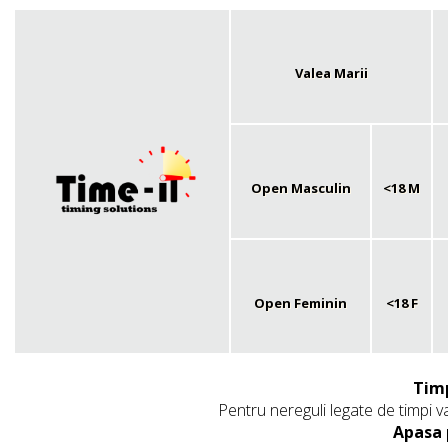
Valea Marii
Open Masculin
<18 M
Open Feminin
<18 F
Timp
Pentru nereguli legate de timpi v
Apasa 