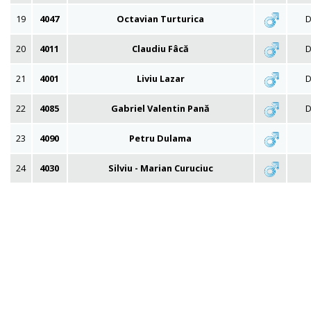
19
4047
Octavian Turturica
D
20
4011
Claudiu Fâcă
D
21
4001
Liviu Lazar
D
22
4085
Gabriel Valentin Pană
D
23
4090
Petru Dulama
24
4030
Silviu - Marian Curuciuc