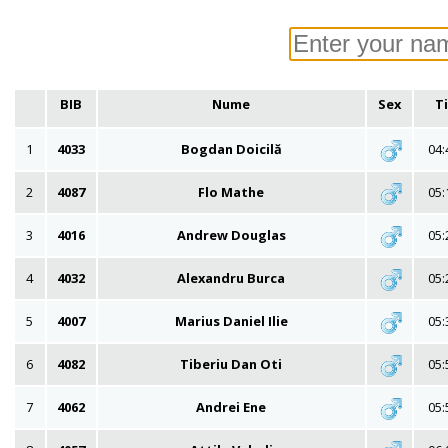
BIB
Nume
Sex
T
1
4033
Bogdan Doicilă
04:
2
4087
Flo Mathe
05:
3
4016
Andrew Douglas
05:
4
4032
Alexandru Burca
05:
5
4007
Marius Daniel Ilie
05:
6
4082
Tiberiu Dan Oti
05:
7
4062
Andrei Ene
05: