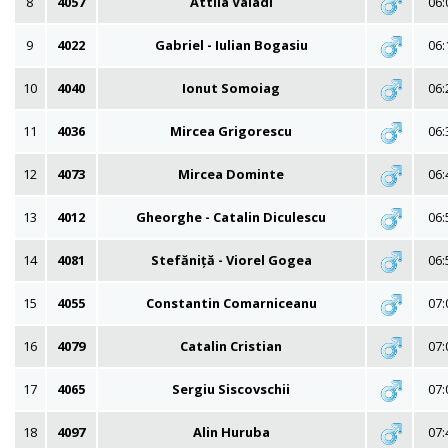
8
4057
Attila Valadi
06:
9
4022
Gabriel - Iulian Bogasiu
06:
10
4040
Ionut Somoiag
06:
11
4036
Mircea Grigorescu
06:
12
4073
Mircea Dominte
06:
13
4012
Gheorghe - Catalin Diculescu
06:
14
4081
Stefăniță - Viorel Gogea
06:
15
4055
Constantin Comarniceanu
07:
16
4079
Catalin Cristian
07:
17
4065
Sergiu Siscovschii
07:
18
4097
Alin Huruba
07: