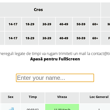
Cros
14-17
18-29
30-39
40-49
50-59
60+
M
14-17
18-29
30-39
40-49
50-59
60+
nereguli legate de timpi va rugam trimiteti un mail la contact@ti
Apasă pentru FullScreen