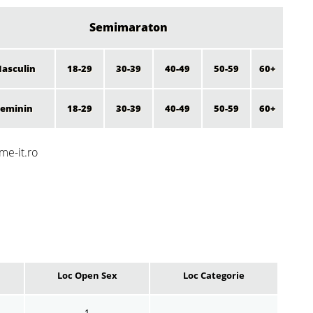
Semimaraton
asculin
18-29
30-39
40-49
50-59
60+
Feminin
18-29
30-39
40-49
50-59
60+
me-it.ro