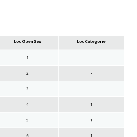
Loc Open Sex
Loc Categorie
1
-
2
-
3
-
4
1
5
1
6
1