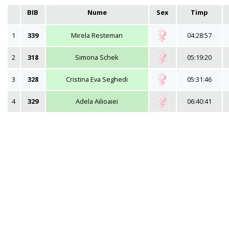
BIB
Nume
Sex
Timp
1
339
Mirela Resteman
04:28:57
2
318
Simona Schek
05:19:20
3
328
Cristina Eva Seghedi
05:31:46
4
329
Adela Ailioaiei
06:40:41