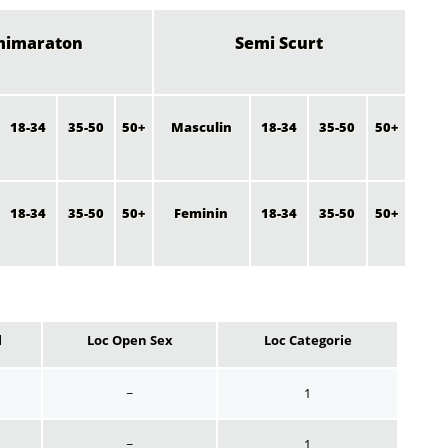
mimaraton
Semi Scurt
18-34
35-50
50+
Masculin
18-34
35-50
50+
18-34
35-50
50+
Feminin
18-34
35-50
50+