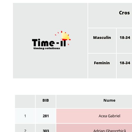
Cros
Masculin
18-34
Feminin
18-34