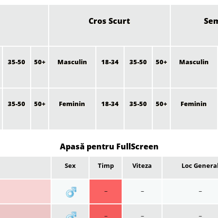
Cros Scurt
Se
35-50
50+
Masculin
18-34
35-50
50+
Masculin
35-50
50+
Feminin
18-34
35-50
50+
Feminin
Apasă pentru FullScreen