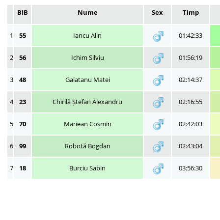
BIB
Nume
Sex
Timp
1
55
Iancu Alin
01:42:33
2
56
Ichim Silviu
01:56:19
3
48
Galatanu Matei
02:14:37
4
23
Chirilă Ștefan Alexandru
02:16:55
5
70
Mariean Cosmin
02:42:03
6
99
Robotă Bogdan
02:43:04
7
18
Burciu Sabin
03:56:30