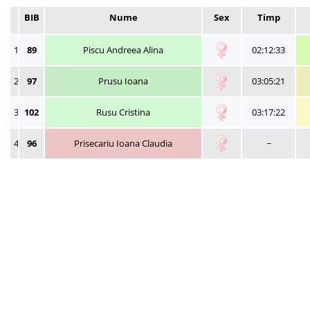
BIB
Nume
Sex
Timp
1
89
Piscu Andreea Alina
02:12:33
2
97
Prusu Ioana
03:05:21
3
102
Rusu Cristina
03:17:22
4
96
Prisecariu Ioana Claudia
~