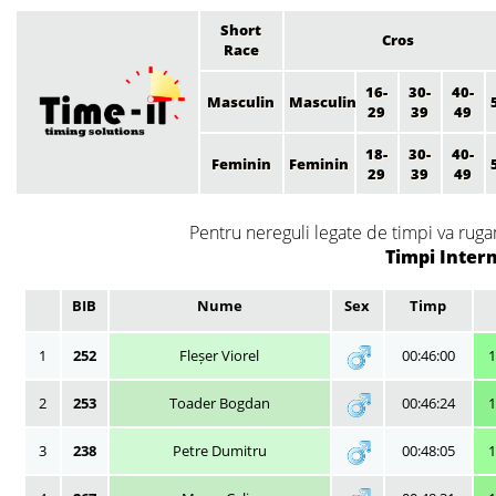
Short
Cros
Race
16-
30-
40-
Masculin
Masculin
29
39
49
18-
30-
40-
Feminin
Feminin
29
39
49
Pentru nereguli legate de timpi va rugam
Timpi Interm