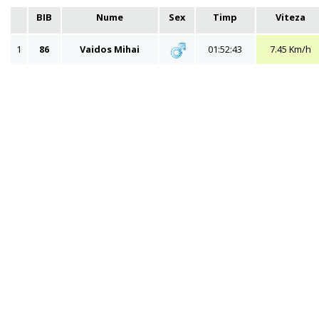
BIB
Nume
Sex
Timp
Viteza
1
86
Vaidos Mihai
01:52:43
7.45 Km/h