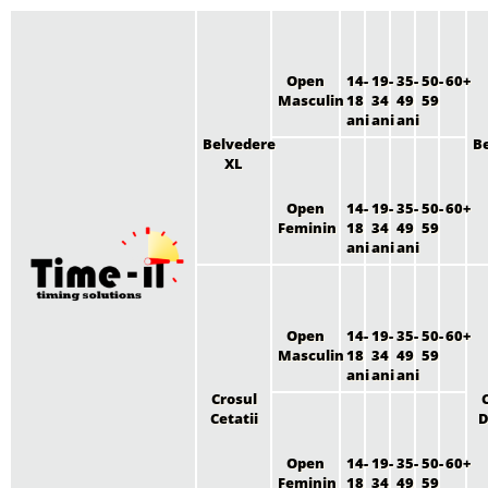
Open
14-
19-
35-
50-
60+
Masculin
18
34
49
59
ani
ani
ani
Belvedere
B
XL
Open
14-
19-
35-
50-
60+
Feminin
18
34
49
59
ani
ani
ani
Open
14-
19-
35-
50-
60+
Masculin
18
34
49
59
ani
ani
ani
Crosul
Cetatii
Open
14-
19-
35-
50-
60+
Feminin
18
34
49
59