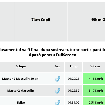
7km Copii
19km G
lasamentul va fi final dupa sosirea tuturor participantil
Apasă pentru FullScreen