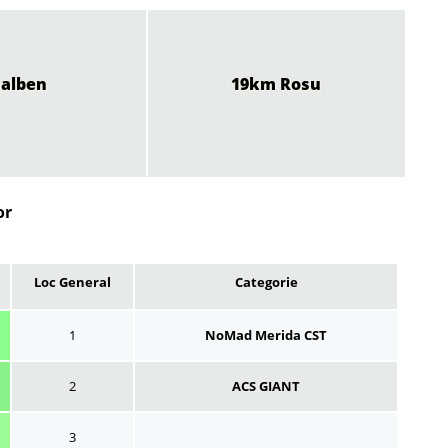
alben
19km Rosu
or