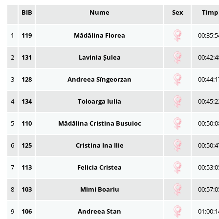
BIB
Nume
Sex
Timp
1
119
Mădălina Florea
00:35:5
2
131
Lavinia Șulea
00:42:4
3
128
Andreea Sîngeorzan
00:44:1
4
134
Toloarga Iulia
00:45:2
5
110
Mădălina Cristina Busuioc
00:50:0
6
125
Cristina Ina Ilie
00:50:4
7
113
Felicia Cristea
00:53:0
8
103
Mimi Boariu
00:57:0
9
106
Andreea Stan
01:00:1