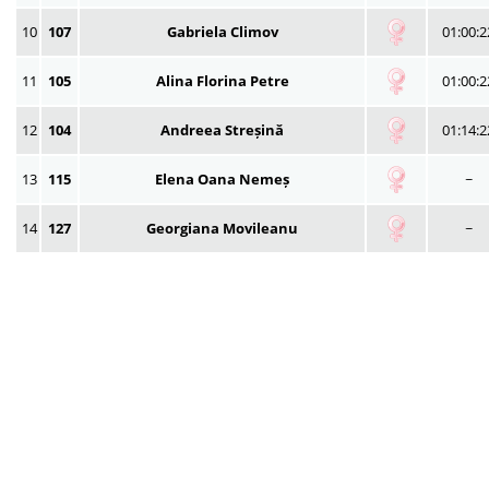
10
107
Gabriela Climov
01:00:2
11
105
Alina Florina Petre
01:00:2
12
104
Andreea Streșină
01:14:2
13
115
Elena Oana Nemeș
~
14
127
Georgiana Movileanu
~