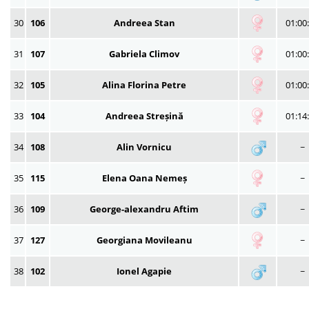
30
106
Andreea Stan
01:00
31
107
Gabriela Climov
01:00
32
105
Alina Florina Petre
01:00
33
104
Andreea Streșină
01:14
34
108
Alin Vornicu
~
35
115
Elena Oana Nemeș
~
36
109
George-alexandru Aftim
~
37
127
Georgiana Movileanu
~
38
102
Ionel Agapie
~