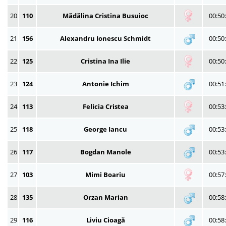
20
110
Mădălina Cristina Busuioc
00:50
21
156
Alexandru Ionescu Schmidt
00:50
22
125
Cristina Ina Ilie
00:50
23
124
Antonie Ichim
00:51
24
113
Felicia Cristea
00:53
25
118
George Iancu
00:53
26
117
Bogdan Manole
00:53
27
103
Mimi Boariu
00:57
28
135
Orzan Marian
00:58
29
116
Liviu Cioagă
00:58