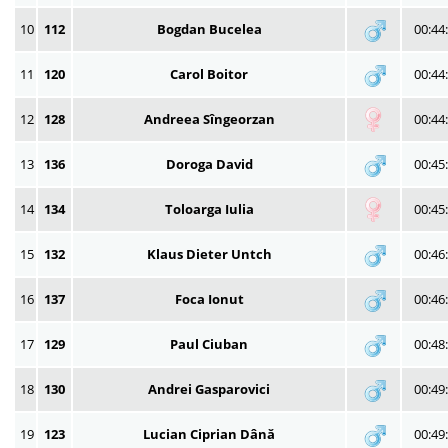
10
112
Bogdan Bucelea
00:44
11
120
Carol Boitor
00:44
12
128
Andreea Sîngeorzan
00:44
13
136
Doroga David
00:45
14
134
Toloarga Iulia
00:45
15
132
Klaus Dieter Untch
00:46
16
137
Foca Ionut
00:46
17
129
Paul Ciuban
00:48
18
130
Andrei Gasparovici
00:49
19
123
Lucian Ciprian Dână
00:49