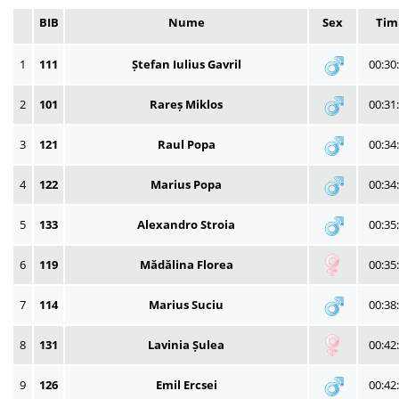
BIB
Nume
Sex
Tim
1
111
Ștefan Iulius Gavril
00:30
2
101
Rareș Miklos
00:31
3
121
Raul Popa
00:34
4
122
Marius Popa
00:34
5
133
Alexandro Stroia
00:35
6
119
Mădălina Florea
00:35
7
114
Marius Suciu
00:38
8
131
Lavinia Șulea
00:42
9
126
Emil Ercsei
00:42